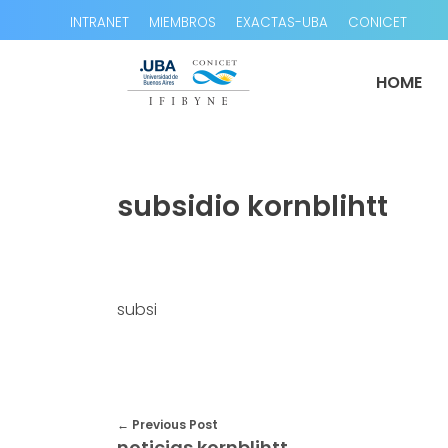
INTRANET
MIEMBROS
EXACTAS-UBA
CONICET
HOME
subsidio kornblihtt
subsi
Previous Post
noticias kornblihtt