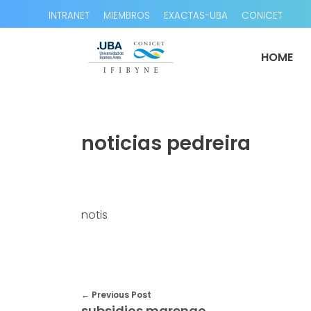
INTRANET
MIEMBROS
EXACTAS-UBA
CONICET
HOME
noticias pedreira
notis
Previous Post
subsidios marengo